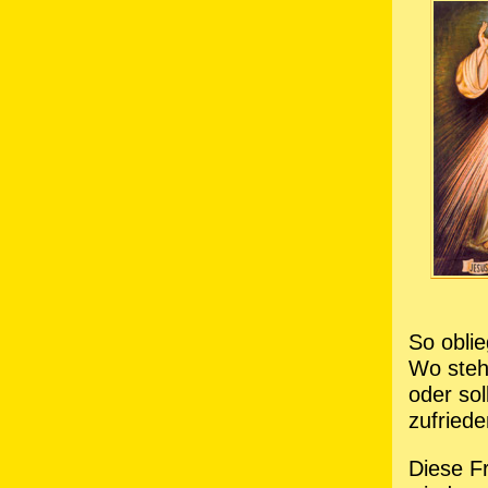
So oblie
Wo steh
oder sol
zufried
Diese Fr